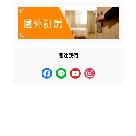
關注我們
facebook
line
youtube
instagram