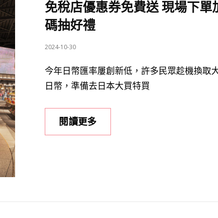
免稅店優惠券免費送 現場下單
碼抽好禮
POSTED
2024-10-30
ON
今年日幣匯率屢創新低，許多民眾趁機換取
日幣，準備去日本大買特買
【2024
閱讀更多
ITF
旅
展
限
定】
福
岡