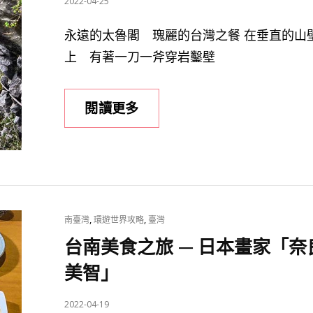
POSTED
2022-04-25
ON
永遠的太魯閣 瑰麗的台灣之餐 在垂直的山
上 有著一刀一斧穿岩鑿壁
太
閱讀更多
魯
閣
～
錐
麓
CAT
,
,
南臺灣
環遊世界攻略
臺灣
古
LINKS
台南美食之旅 — 日本畫家「奈
道。
錐
美智」
麓
大
POSTED
2022-04-19