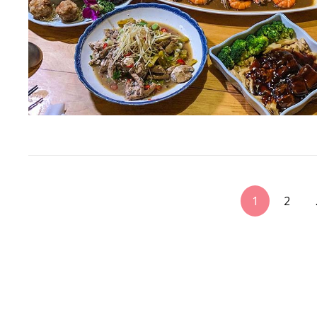
<span
1
2
class="nav-
subtitle
screen-
reader-
text">Page
</span>