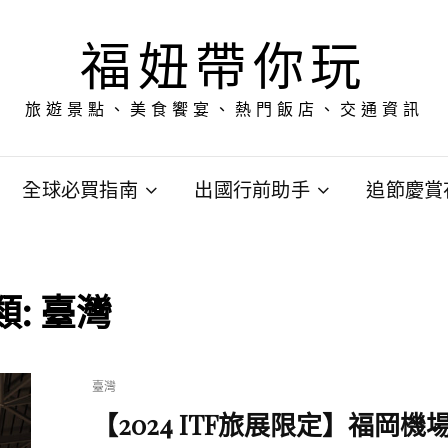
福妞帶你玩
旅遊景點、美食饗宴、熱門飯店、交通資訊
全球必買指南
出國行前助手
追節慶賞
類:
臺灣
CAT
臺灣
LINKS
【2024 ITF旅展限定】福岡機