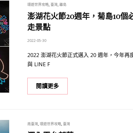
CAT
,
,
環遊世界攻略
臺灣
離島
機
LINKS
澎湖花火節20週年，菊島10個
場
免
走景點
稅
店
POSTED
2022-05-30
優
ON
2022 澎湖花火節正式邁入 20 週年，今年再
惠
與 LINE F
券
免
費
澎
閱讀更多
送
湖
現
花
場
火
下
節
單
CAT
,
,
南臺灣
環遊世界攻略
臺灣
20
加
LINKS