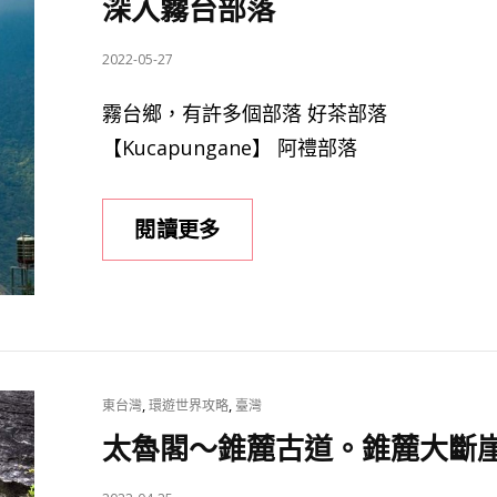
深入霧台部落
週
碼
年，
抽
POSTED
2022-05-27
菊
好
ON
島
霧台鄉，有許多個部落 好茶部落
禮
10
【Kucapungane】 阿禮部落
個
必
走
深
閱讀更多
景
入
點
霧
台
部
落
CAT
,
,
東台灣
環遊世界攻略
臺灣
LINKS
太魯閣～錐麓古道。錐麓大斷