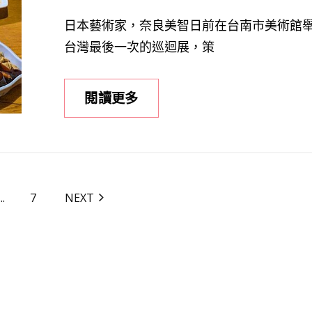
斷
ON
日本藝術家，奈良美智日前在台南市美術館
崖
台灣最後一次的巡迴展，策
台
閱讀更多
南
美
食
之
旅
...
7
NEXT
—
日
本
畫
家
「奈