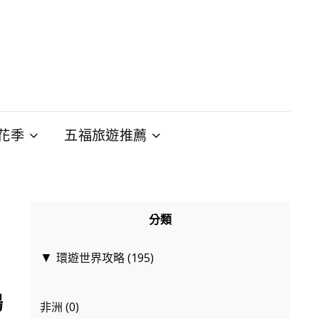
花季
五福旅遊推薦
分類
環遊世界攻略
(195)
▼
場
非洲
(0)