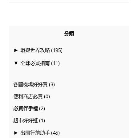
伴
手
禮
推
分類
薦
清
環遊世界攻略
(195)
►
單，
全球必買指南
(11)
▼
從
熱
銷
各國機場好好買
(3)
經
便利商店必買
(0)
典
到
必買伴手禮
(2)
地
超市好好逛
(1)
區
出國行前助手
(45)
►
限