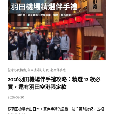
CAT
,
,
全球必買指南
各國機場好好買
必買伴手禮
LINKS
2026羽田機場伴手禮攻略：精選 12 款必
買，還有羽田空港限定款
POSTED
2026-03-30
ON
從羽田機場進出日本，買伴手禮的最後一站千萬別錯過，五福