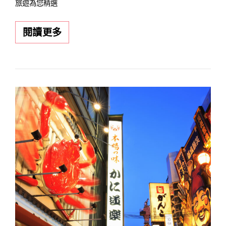
旅遊為您精選
2026
閱讀更多
羽
田
機
場
伴
手
禮
攻
略：
精
選
12
款