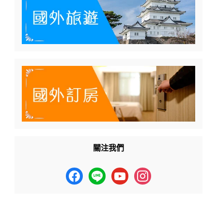
關注我們
facebook
line
youtube
instagram