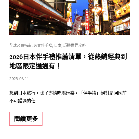
必
買，
還
有
羽
田
CAT
,
,
,
全球必買指南
必買伴手禮
日本
環遊世界攻略
空
LINKS
2026日本伴手禮推薦清單，從熱銷經典到
港
地區限定通通有！
限
POSTED
2025-08-11
定
ON
款
想到日本旅行，除了盡情吃喝玩樂，「伴手禮」絕對是回國前
不可錯過的任
2026
閱讀更多
日
本