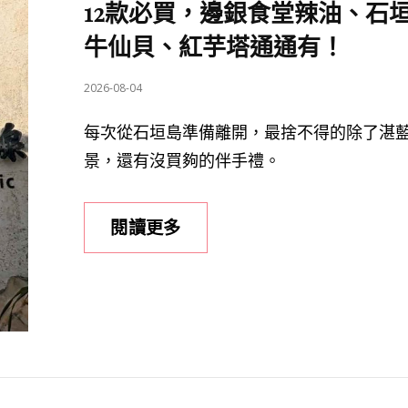
12款必買，邊銀食堂辣油、石
牛仙貝、紅芋塔通通有！
POSTED
2026-08-04
ON
每次從石垣島準備離開，最捨不得的除了湛
景，還有沒買夠的伴手禮。
2026
閱讀更多
石
垣
機
場
伴
手
禮