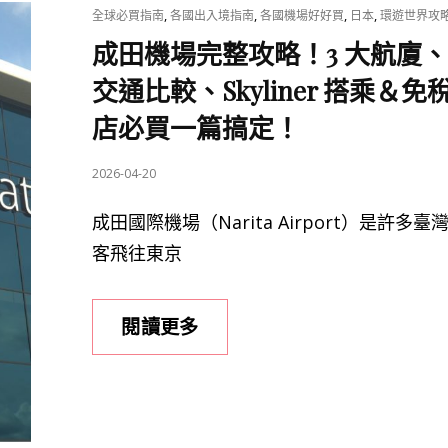
CAT
,
,
,
,
全球必買指南
各國出入境指南
各國機場好好買
日本
環遊世界攻
攻
LINKS
成田機場完整攻略！3 大航廈
略：
精
交通比較、Skyliner 搭乘＆免
選
店必買一篇搞定！
12
款
POSTED
2026-04-20
必
ON
買，
成田國際機場（Narita Airport）是許多臺
邊
客飛往東京
銀
食
成
閱讀更多
堂
田
辣
機
油、
場
石
完
垣