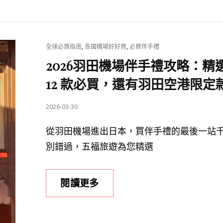
整
牛
攻
仙
略！
貝、
CAT
,
,
全球必買指南
各國機場好好買
必買伴手禮
3
紅
LINKS
2026羽田機場伴手禮攻略：精
大
芋
航
12 款必買，還有羽田空港限定
塔
廈、
通
交
POSTED
2026-03-30
通
通
ON
有！
從羽田機場進出日本，買伴手禮的最後一站
比
別錯過，五福旅遊為您精選
較、
SKYLINER
搭
2026
閱讀更多
乘
羽
＆
田
免