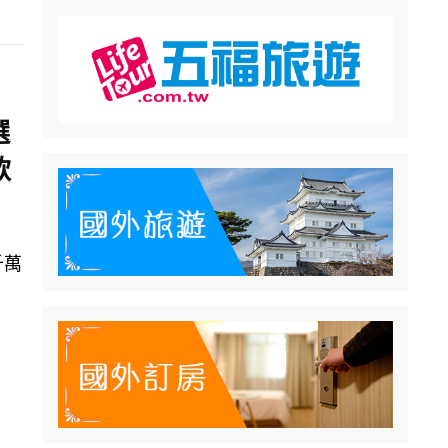
選
款
千萬