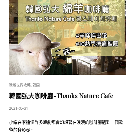
由
行
－
美
食
篇
CAT
,
環遊世界攻略
韓國
LINKS
韓國弘大咖啡廳-Thanks Nature Cafe
POSTED
2021-05-31
ON
小編在家追個許多韓劇都會幻想著在浪漫的咖啡廳遇到一個歐
爸的身影😘~