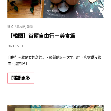
CAT
,
環遊世界攻略
韓國
LINKS
【韓國】首爾自由行－美食篇
POSTED
2021-05-31
ON
自由行～就是要輕鬆的走，輕鬆的玩～太早出門，店家還沒營
業，還要跟上
【韓
閱讀更多
國】
首
爾
自