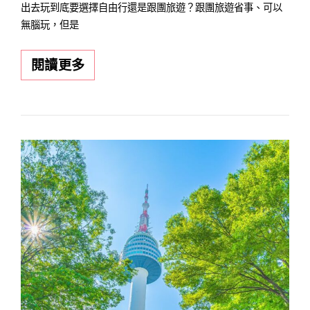
出去玩到底要選擇自由行還是跟團旅遊？跟團旅遊省事、可以
無腦玩，但是
最
閱讀更多
新
旅
遊
趨
勢
這
樣
玩！
比
自
由
行