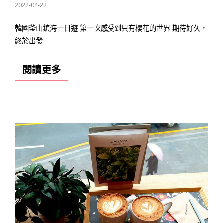
POSTED
2022-04-22
規
ON
劃
韓國釜山鎮海一日遊 第一次感受到只有櫻花的世界 期待好久，
懶
終於出發
人
包
韓
閱讀更多
國
釜
山
賞
櫻
初
體
驗