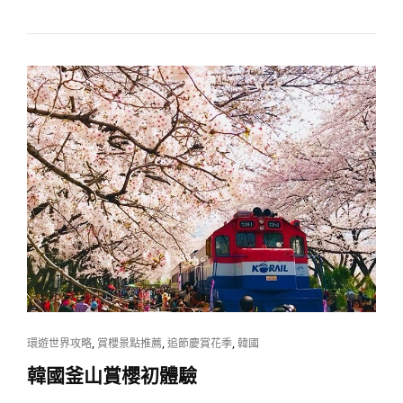
奏，
自
叫
由
「伴
行
自
必
由」！
看！
首
爾、
釜
山、
濟
州
島
旅
遊
CAT
,
,
,
環遊世界攻略
賞櫻景點推薦
追節慶賞花季
韓國
LINKS
景
韓國釜山賞櫻初體驗
點