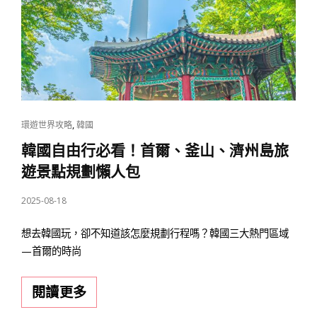
輕
鬆、
比
跟
團
更
自
CAT
,
環遊世界攻略
韓國
由
LINKS
韓國自由行必看！首爾、釜山、濟州島旅
剛
遊景點規劃懶人包
剛
POSTED
2025-08-18
好
ON
的
想去韓國玩，卻不知道該怎麼規劃行程嗎？韓國三大熱門區域
的
—首爾的時尚
旅
行
韓
閱讀更多
節
國