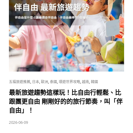
CAT
,
,
,
,
,
,
五福旅遊推薦
日本
歐洲
泰國
環遊世界攻略
越南
韓國
LINKS
最新旅遊趨勢這樣玩！比自由行輕鬆、比
跟團更自由 剛剛好的的旅行節奏，叫「伴
自由」！
POSTED
2026-06-09
ON