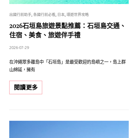
食
堂
CAT
,
,
,
出國行前助手
各國行前必看
日本
環遊世界攻略
辣
LINKS
2026石垣島旅遊景點推薦：石垣島交通、
油、
住宿、美食、旅遊伴手禮
石
POSTED
2026-07-29
垣
ON
牛
在沖繩眾多離島中「石垣島」是最受歡迎的島嶼之一，島上群
仙
山綿延，擁有
貝、
紅
2026
閱讀更多
芋
石
塔
垣
通
島
通
旅
有！
遊