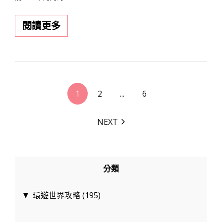
2026
閱讀更多
最
新
日
本
<span
行
1
2
...
6
class="nav-
動
subtitle
電
NEXT
screen-
源
reader-
規
text">Page
定：
</span>
分類
隨
身
環遊世界攻略
(195)
▼
攜
帶，