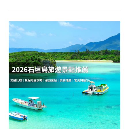
垣
機
場
伴
手
禮
攻
略：
精
選
12
款
必
買，
邊
銀