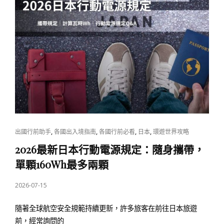
2026
假
期
與
旅
遊
淡
旺
季
總
CAT
,
,
,
,
出國行前助手
各國出入境指南
各國行前必看
日本
環遊世界攻略
整
LINKS
2026最新日本行動電源規定：隨身攜帶，
理
單顆160Wh最多兩顆
POSTED
2026-07-15
ON
隨著全球航空安全規範持續更新，許多旅客在前往日本旅遊
前，經常詢問的