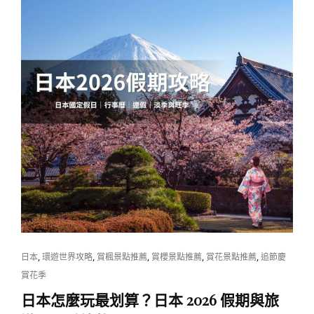
景
點
推
薦：
石
垣
島
交
通、
住
宿、
美
食、
旅
CAT
,
,
,
,
,
日本
環遊世界攻略
賞楓景點推薦
賞櫻景點推薦
賞花景點推薦
追節慶
遊
LINKS
賞花季
伴
日本怎麼玩最划算？日本 2026 假期與旅