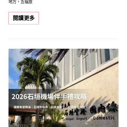
地方，五福旅
石
閱讀更多
垣
公
設
市
場
必
逛
必
買
全
攻
略：
美