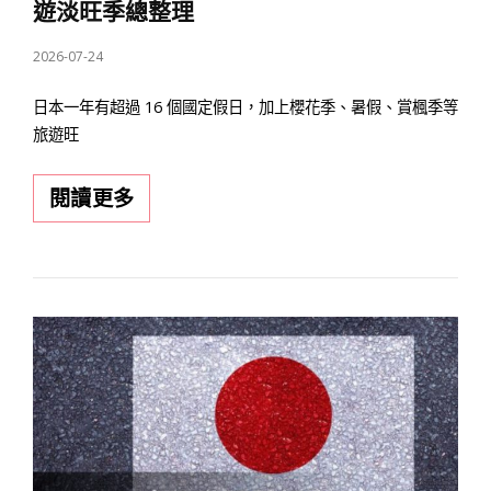
手
遊淡旺季總整理
禮
POSTED
2026-07-24
ON
日本一年有超過 16 個國定假日，加上櫻花季、暑假、賞楓季等
旅遊旺
日
閱讀更多
本
怎
麼
玩
最
划
算？
日
本