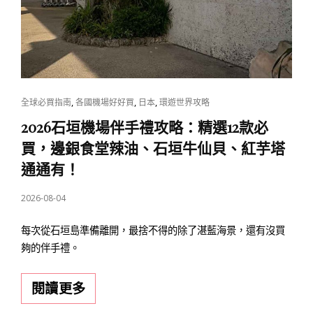
食、
伴
手
禮、
在
地
CAT
,
,
,
全球必買指南
各國機場好好買
日本
環遊世界攻略
體
LINKS
2026石垣機場伴手禮攻略：精選12款必
驗
買，邊銀食堂辣油、石垣牛仙貝、紅芋塔
一
通通有！
次
POSTED
搞
2026-08-04
ON
定！
每次從石垣島準備離開，最捨不得的除了湛藍海景，還有沒買
夠的伴手禮。
2026
閱讀更多
石