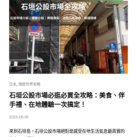
CAT
,
日本
環遊世界攻略
LINKS
石垣公設市場必逛必買全攻略：美食、伴
手禮、在地體驗一次搞定！
POSTED
2026-08-05
ON
來到石垣島，石垣公設市場絕對是感受在地生活氣息最真實的