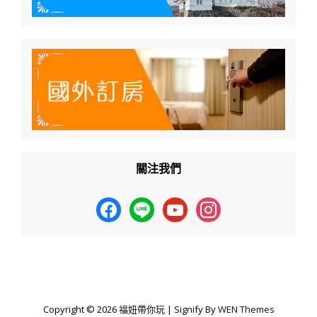
關注我們
facebook
line
youtube
instagram
Copyright © 2026
福妞帶你玩
|
Signify By
WEN Themes