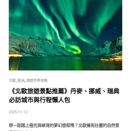
CAT
,
,
北歐
歐洲
環遊世界攻略
LINKS
《北歐旅遊景點推薦》丹麥、挪威、瑞典
必訪城市與行程懶人包
POSTED
2025-11-12
ON
想一起踏上極光與峽灣的夢幻旅程嗎？北歐擁有壯麗的自然景