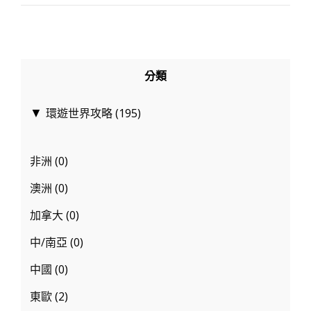
值
得
去
的
分類
國
家
環遊世界攻略
(195)
▼
有
哪
非洲
(0)
些？
5
澳洲
(0)
大
加拿大
(0)
人
中/南亞
(0)
氣
景
中國
(0)
點
東歐
(2)
你