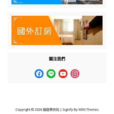
關注我們
facebook
line
youtube
instagram
Copyright © 2026
福妞帶你玩
|
Signify By
WEN Themes