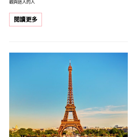
觀與迷人的人
《北
閱讀更多
歐
旅
遊
景
點
推
薦》
丹
麥、
挪
威、
瑞
典