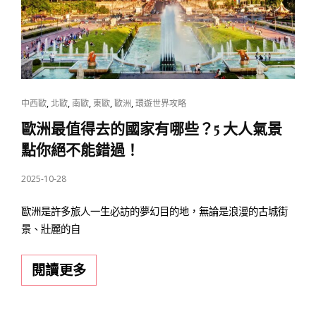
必
訪
城
市
與
行
CAT
,
,
,
,
,
中西歐
北歐
南歐
東歐
歐洲
環遊世界攻略
程
LINKS
歐洲最值得去的國家有哪些？5 大人氣景
懶
點你絕不能錯過！
人
POSTED
2025-10-28
包
ON
歐洲是許多旅人一生必訪的夢幻目的地，無論是浪漫的古城街
景、壯麗的自
歐
閱讀更多
洲
最