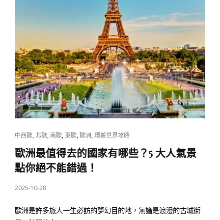
CAT
,
,
,
,
,
中西歐
北歐
南歐
東歐
歐洲
環遊世界攻略
LINKS
歐洲最值得去的國家有哪些？5 大人氣景
點你絕不能錯過！
POSTED
2025-10-28
ON
歐洲是許多旅人一生必訪的夢幻目的地，無論是浪漫的古城街