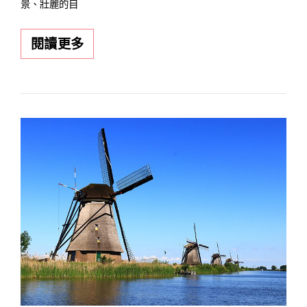
景、壯麗的自
歐
閱讀更多
洲
最
值
得
去
的
國
家
有
哪
些？
5
大