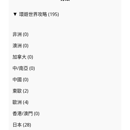
法、
羅
環遊世界攻略
(195)
▼
浮
雙
非洲
(0)
遊
船、
澳洲
(0)
夜
加拿大
(0)
遊
中/南亞
(0)
巴
黎、
中國
(0)
北
東歐
(2)
海
漁
歐洲
(4)
村、
香港/澳門
(0)
布
日本
(28)
魯