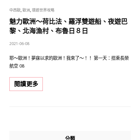
人
氣
CAT
,
,
中西歐
歐洲
環遊世界攻略
LINKS
景
魅力歐洲～荷比法、羅浮雙遊船、夜遊巴
點
黎、北海漁村、布魯日８日
你
POSTED
2021-06-08
絕
ON
不
耶～歐洲！夢寐以求的歐洲！我來了～！！ 第一天：搭乘長榮
能
航空 08
錯
過！
魅
閱讀更多
力
歐
洲
～
荷
比
分類