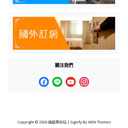
關注我們
facebook
line
youtube
instagram
Copyright © 2026
福妞帶你玩
|
Signify By
WEN Themes