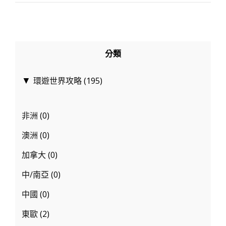
遊
不
只
日
分類
韓！
超
環遊世界攻略
(195)
▼
高
CP
非洲
(0)
值
國
澳洲
(0)
家
加拿大
(0)
與
中/南亞
(0)
各
國
中國
(0)
套
東歐
(2)
裝