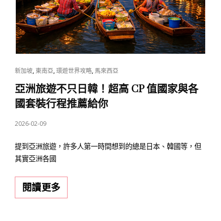
CAT
,
,
,
新加坡
東南亞
環遊世界攻略
馬來西亞
LINKS
亞洲旅遊不只日韓！超高 CP 值國家與各
國套裝行程推薦給你
POSTED
2026-02-09
ON
提到亞洲旅遊，許多人第一時間想到的總是日本、韓國等，但
其實亞洲各國
亞
閱讀更多
洲
旅