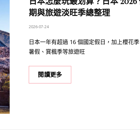
日本怎麼玩最划算？日本 2026
期與旅遊淡旺季總整理
POSTED
2026-07-24
ON
日本一年有超過 16 個國定假日，加上櫻花
暑假、賞楓季等旅遊旺
日
閱讀更多
本
怎
麼
玩
最
划
算？