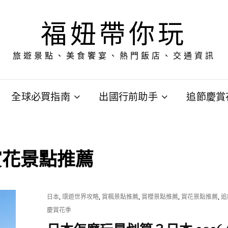
福妞帶你玩
旅遊景點、美食饗宴、熱門飯店、交通資訊
全球必買指南
出國行前助手
追節慶賞
賞花景點推薦
CAT
,
,
,
,
,
日本
環遊世界攻略
賞楓景點推薦
賞櫻景點推薦
賞花景點推薦
追
LINKS
慶賞花季