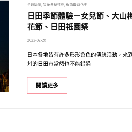
日
CAT
,
,
全球節慶
賞花景點推薦
追節慶賞花季
本
LINKS
日田季節體驗－女兒節、大山
2026
花節、日田祇園祭
假
期
POSTED
2023-02-20
與
ON
旅
日本各地皆有許多形形色色的傳統活動，來
遊
州的日田市當然也不能錯過
淡
旺
日
閱讀更多
季
田
總
季
整
節
理
體
驗