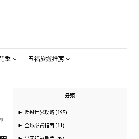
花季
五福旅遊推薦
分類
環遊世界攻略
(195)
►
節
全球必買指南
(11)
►
出國行前助手
(45)
►