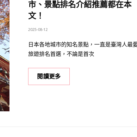
市、景點排名介紹推薦都在本
文！
POSTED
2025-08-12
ON
日本各地城市的知名景點，一直是臺灣人最
旅遊排名首選，不論是首次
日
閱讀更多
本
旅
遊
怎
麼
排？
各