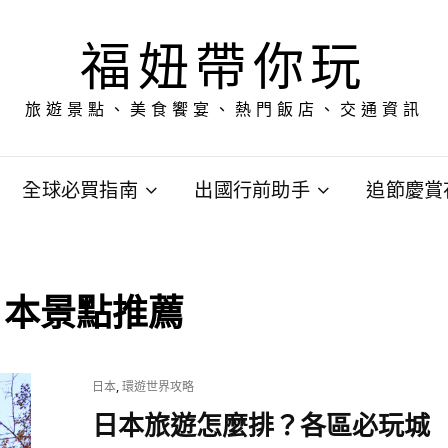
福妞帶你玩
旅遊景點、美食饗宴、熱門飯店、交通資訊
全球必買指南
出國行前助手
追節慶賞
日本景點推薦
CAT
,
日本
環遊世界攻略
LINKS
日本旅遊怎麼排？各區必玩城