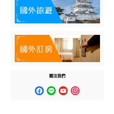
關注我們
facebook
line
youtube
instagram