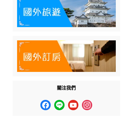
關注我們
facebook
line
youtube
instagram