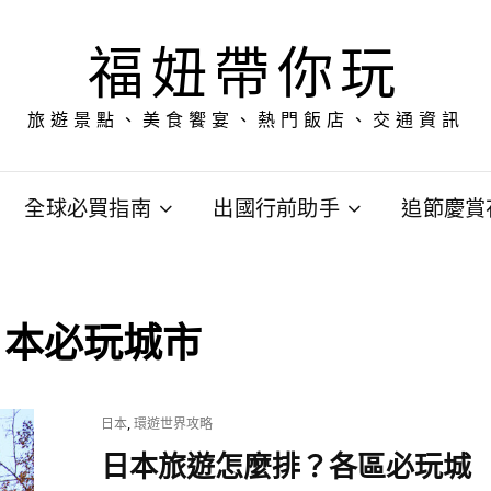
福妞帶你玩
旅遊景點、美食饗宴、熱門飯店、交通資訊
全球必買指南
出國行前助手
追節慶賞
日本必玩城市
CAT
,
日本
環遊世界攻略
LINKS
日本旅遊怎麼排？各區必玩城