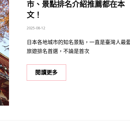
市、景點排名介紹推薦都在本
文！
POSTED
2025-08-12
ON
日本各地城市的知名景點，一直是臺灣人最
旅遊排名首選，不論是首次
日
閱讀更多
本
旅
遊
怎
麼
排？
各