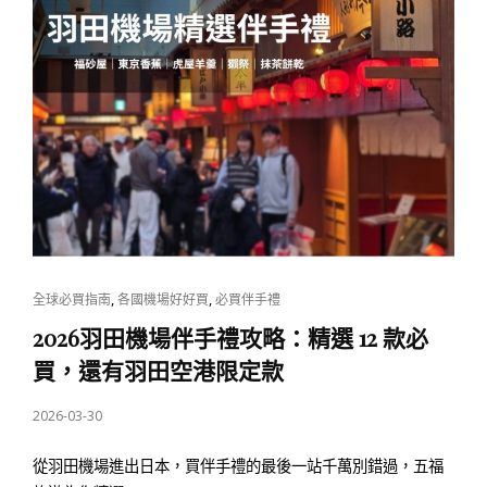
CAT
,
,
全球必買指南
各國機場好好買
必買伴手禮
LINKS
2026羽田機場伴手禮攻略：精選 12 款必
買，還有羽田空港限定款
POSTED
2026-03-30
ON
從羽田機場進出日本，買伴手禮的最後一站千萬別錯過，五福