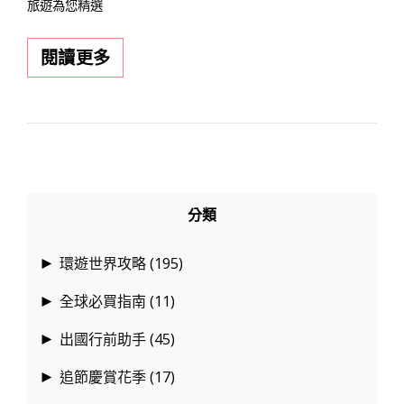
旅遊為您精選
2026
閱讀更多
羽
田
機
場
伴
手
分類
禮
攻
環遊世界攻略
(195)
►
略：
全球必買指南
(11)
►
精
選
出國行前助手
(45)
►
12
追節慶賞花季
(17)
►
款