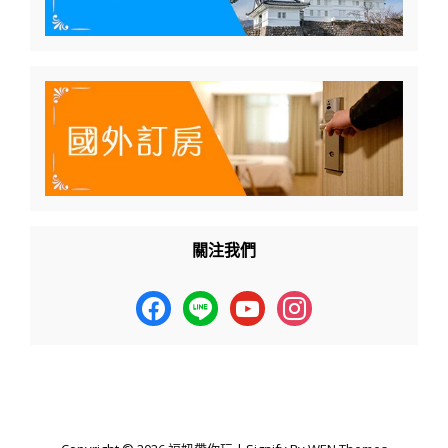
關注我們
facebook
line
youtube
instagram